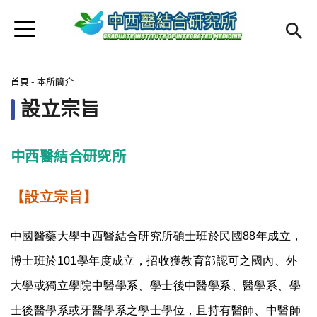
Jump to Main content
Jump to Navigation
首頁
最新消息
您在這裡
首頁
-
本所簡介
Open submenu (本所簡介)
本所簡介
設立宗旨
Open submenu (師資陣容)
師資陣容
Open submenu (課程規劃)
課程規劃
中西醫結合研究所
Open submenu (學生專區)
學生專區
【設立宗旨】
活動集錦
中國醫藥大學中西醫結合研究所碩士班於民國88年成立，
English
Open submen
博士班於101學年度成立，招收獲教育部認可之國內、外
大學或獨立學院中醫學系、學士後中醫學系、醫學系、學
士後醫學系或牙醫學系之學士學位，且持有醫師、中醫師