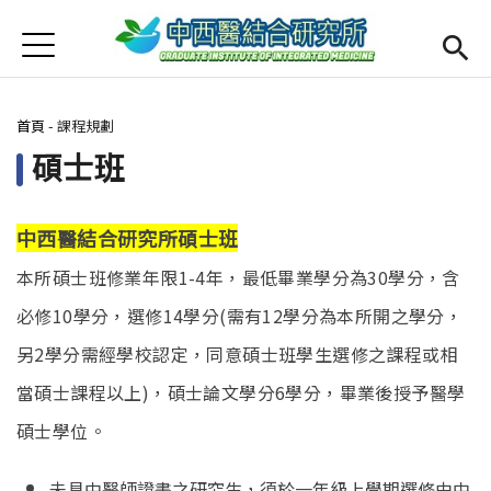
Jump to Main content
Jump to Navigation
首頁
最新消息
您在這裡
首頁
-
課程規劃
Open submenu (本所簡介)
本所簡介
碩士班
Open submenu (師資陣容)
師資陣容
Open submenu (課程規劃)
課程規劃
中西醫結合研究所碩士班
本所碩士班修業年限1-4年，最低畢業學分為30學分，含
Open submenu (學生專區)
學生專區
必修10學分，選修14學分(需有12學分為本所開之學分，
活動集錦
另2學分需經學校認定，同意碩士班學生選修之課程或相
當碩士課程以上)，碩士論文學分6學分，畢業後授予醫學
English
Open submen
碩士學位。
未具中醫師證書之研究生，須於一年級上學期選修由中