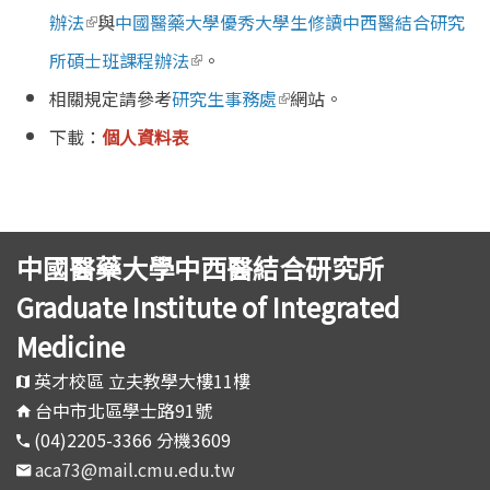
(link is external)
辦法
與
中國醫藥大學優秀大學生修讀中西醫結合研究
(link is external)
所碩士班課程辦法
。
(link is external)
相關規定請參考
研究生事務處
網站。
下載：
個人資料表
中國醫藥大學中西醫結合研究所
Graduate Institute of Integrated
Medicine
英才校區 立夫教學大樓11樓
台中市北區學士路91號
(04)2205-3366 分機3609
aca73@mail.cmu.edu.tw