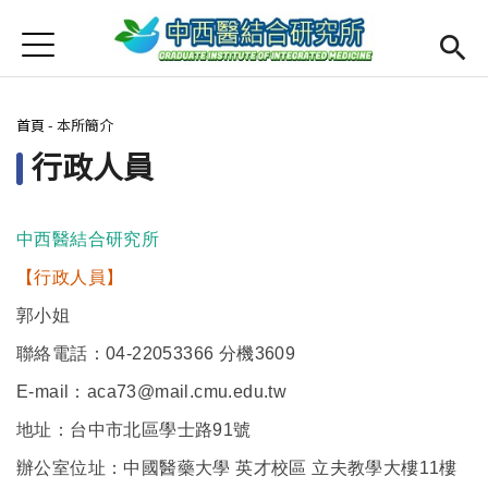
Jump to Main content
Jump to Navigation
首頁
最新消息
您在這裡
首頁
-
本所簡介
Open submenu (本所簡介)
本所簡介
行政人員
Open submenu (師資陣容)
師資陣容
Open submenu (課程規劃)
課程規劃
中西醫結合研究所
【行政人員】
Open submenu (學生專區)
學生專區
郭小姐
活動集錦
聯絡電話：04-22053366 分機3609
English
Open submen
E-mail
：aca73@mail.cmu.edu.tw
地址：台中市北區學士路91號
辦公室位址：中國醫藥大學 英才校區 立夫教學大樓11樓