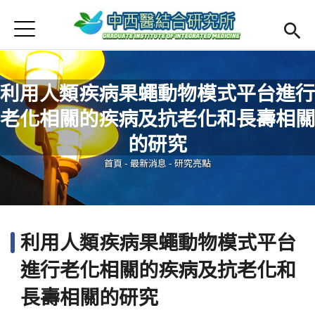
Jump to Main content
Jump to Navigation
首頁
最新消息
Open submenu (本所簡介)
本所簡介
利用人類疾病果蠅動物模式平台進行
老化相關的疾病及抗老化和長壽相關
Open submenu (師資陣容)
師資陣容
您在這裡
的研究
Open submenu (課程規劃)
課程規劃
首頁
-
最新消息
-
研究亮點
Open submenu (學生專區)
學生專區
活動集錦
利用人類疾病果蠅動物模式平台
English
Open submen
進行老化相關的疾病及抗老化和
長壽相關的研究