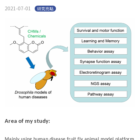
2021-07-01
研究亮點
Area of my study:
Mainly using human disease fruit fly animal model platform