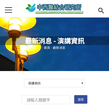
Jump to Main content
Jump to Navigation
首頁
最新消息
Open submenu (本所簡介)
本所簡介
最新消息 - 演講資訊
Open submenu (師資陣容)
師資陣容
您在這裡
首頁
-
最新消息
Open submenu (課程規劃)
課程規劃
Open submenu (學生專區)
學生專區
活動集錦
English
Open submen