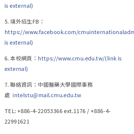
is external)
5. 境外招生FB：
https://www.facebook.com/cmuinternationaladmi
is external)
6. 本校網頁：
https://www.cmu.edu.tw/(link is
external)
7. 聯絡資訊：中國醫藥大學國際事務
處
intelstu@mail.cmu.edu.tw
TEL: +886-4-22053366 ext.1176 / +886-4-
22991621