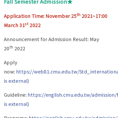
Fall Semester Admission★
th
Application Time: November 25
2021~17:00
st
March 31
2022
Announcement for Admission Result: May
th
20
2022
Apply
now:
https://web81.cmu.edu.tw/Std_internationa
is external)
Guideline:
https://english.cmu.edu.tw/admission/
is external)
Programs:
https://english.cmu.edu.tw/admission/