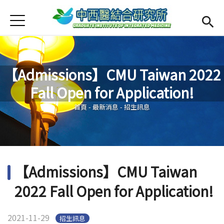
Jump to Main content
Jump to Navigation
首頁
最新消息
Open submenu (本所簡介)
本所簡介
【Admissions】CMU Taiwan 2022
Open submenu (師資陣容)
師資陣容
Fall Open for Application!
您在這裡
Open submenu (課程規劃)
課程規劃
首頁
-
最新消息
-
招生訊息
Open submenu (學生專區)
學生專區
活動集錦
【Admissions】CMU Taiwan
English
Open submen
2022 Fall Open for Application!
2021-11-29
招生訊息