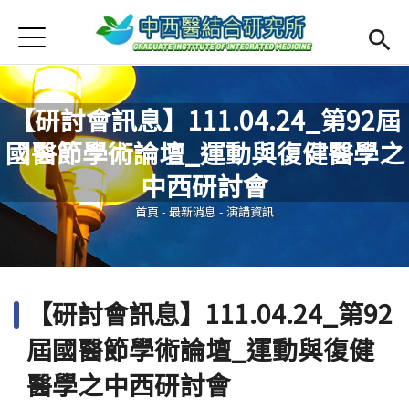
Jump to Main content
Jump to Navigation
首頁
最新消息
Open submenu (本所簡介)
本所簡介
【研討會訊息】111.04.24_第92屆
國醫節學術論壇_運動與復健醫學之
Open submenu (師資陣容)
師資陣容
您在這裡
中西研討會
Open submenu (課程規劃)
課程規劃
首頁
-
最新消息
-
演講資訊
Open submenu (學生專區)
學生專區
活動集錦
【研討會訊息】111.04.24_第92
English
Open submen
屆國醫節學術論壇_運動與復健
醫學之中西研討會