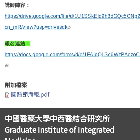
講師陣容：
https://drive.google.com/file/d/1U1SSkEId9h3dGQc5CNp
(link is external)
cn_mR/view?usp=drivesdk
報名連結：
https://docs.google.com/forms/d/e/1FAIpQLSc6WzPA
(link is external)
附加檔案
國醫節海報.pdf
中國醫藥大學中西醫結合研究所
Graduate Institute of Integrated